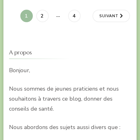
Pagination
…
PAGE
PAGE
PAGE
1
2
4
SUIVANT
des
publications
A propos
Bonjour,
Nous sommes de jeunes praticiens et nous
souhaitons à travers ce blog, donner des
conseils de santé.
Nous abordons des sujets aussi divers que :