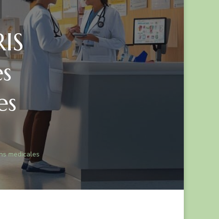
IS
es
es
ons medicales