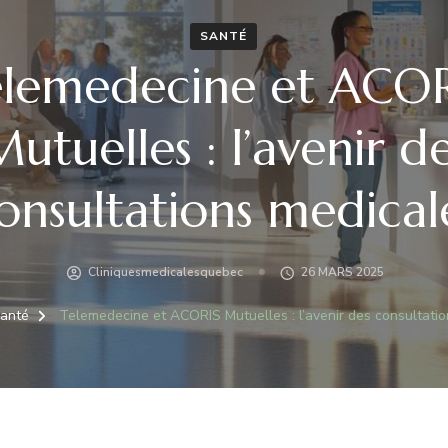
SANTÉ
elemedecine et ACOR
utuelles : l’avenir d
onsultations medical
Cliniquesmedicalesquebec
26 MARS 2025
anté
Telemedecine et ACORIS Mutuelles : l’avenir des consultati