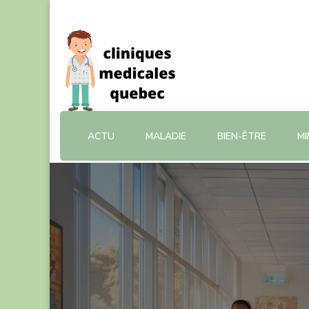
Cliniquesmedicalesquebec
blog santé
ACTU
MALADIE
BIEN-ÊTRE
M