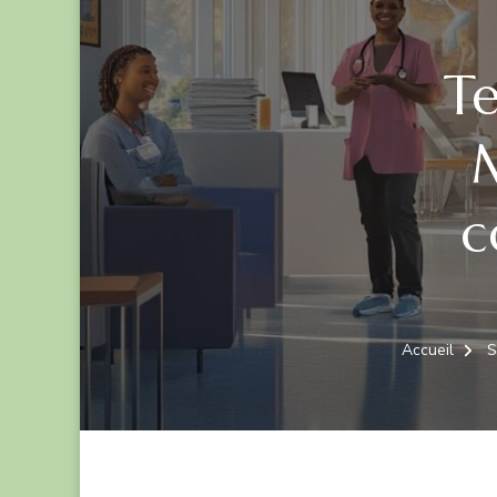
T
M
c
Accueil
S