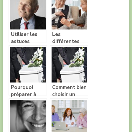
Utiliser les
Les
astuces
différentes
contre le
maladies que
vieillissement
l’on peut
croiser
lorsque l’on
vieilli.
Pourquoi
Comment bien
préparer à
choisir un
l’avance ses
cercueil ?
funérailles ?