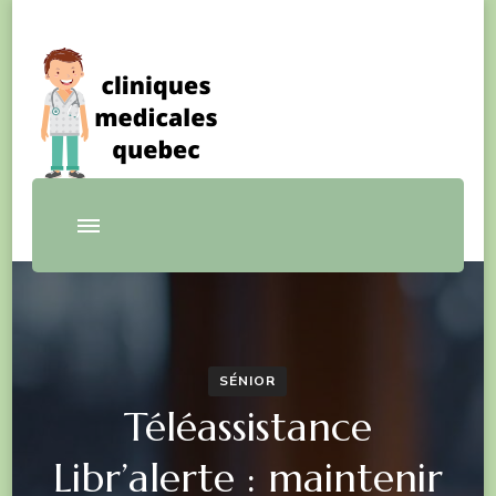
blog santé
Cliniquesmedicalesquebec
SÉNIOR
Téléassistance
Libr’alerte : maintenir