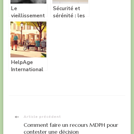
Le
Sécurité et
vieillissement
sérénité : les
de la peau et
maisons de
les
retraite pour
traitements
une
existants
tranquillité
d’esprit
HelpAge
International
soutient les
personnes
agees : des
solutions
concretes
pour
Navigation
Article précédent
combattre
Comment faire un recours MDPH pour
l’agisme
contester une décision