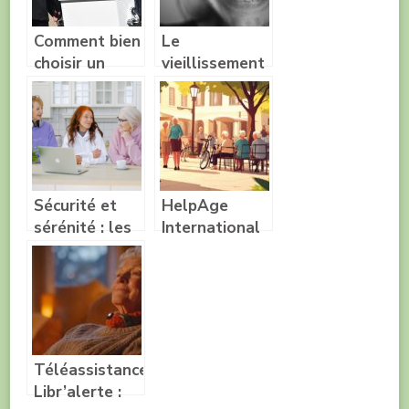
Comment bien
Le
choisir un
vieillissement
cercueil ?
de la peau et
les
traitements
existants
Sécurité et
HelpAge
sérénité : les
International
maisons de
soutient les
retraite pour
personnes
une
agees : des
tranquillité
solutions
d’esprit
concretes
pour
Téléassistance
combattre
Libr’alerte :
l’agisme