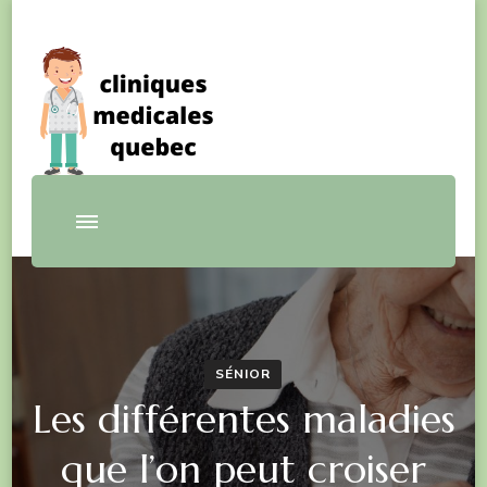
blog santé
Cliniquesmedicalesquebec
SÉNIOR
Les différentes maladies
que l’on peut croiser