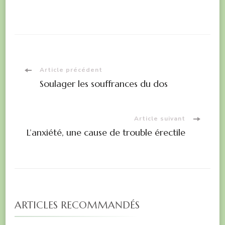
maintenir
l’autonomie
des seniors
avec un
soutien
juridique
Navigation
Article précédent
accessible par
Soulager les souffrances du dos
téléphone
d'article
Article suivant
L’anxiété, une cause de trouble érectile
ARTICLES RECOMMANDÉS