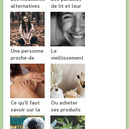
alternatives
de lit et leur
contre
impact sur le
l’anxiété et le
bien-être et la
stress
santé
Une personne
Le
proche de
vieillissement
nous est en
de la peau et
dépression,
les
comment faire
traitements
?
existants
Ce qu’il faut
Ou acheter
savoir sur la
ses produits
kinesiologie
dentaires
moins chers