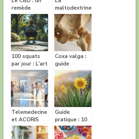
Le CBD : un
La
remède
maltodextrine
naturel pour
contient-elle
apaiser le
du gluten ?
stress et
l’anxiété
100 squats
Coxa valga :
par jour : L’art
guide
de concilier
d’exercices
performance
therapeutiques
et protection
recommandes
des genoux
Telemedecine
Guide
et ACORIS
pratique : 10
Mutuelles :
remedes
l’avenir des
naturels pour