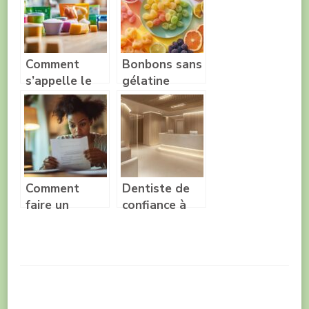
consultations
soulager les
medicales
coups de
soleil a faire
chez soi
Comment
Bonbons sans
s’appelle le
gélatine
sucre pour
animale :
diabétiques ?
notre liste
complète des
alternatives
végétales et
sans
Comment
Dentiste de
allergènes
faire un
confiance à
recours MDPH
Vevey : Adent
pour
sur Rue du
contester une
Panorama,
décision
votre
partenaire
pour des