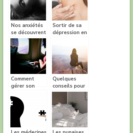
votre
grossesse
Nos anxiétés
Sortir de sa
se découvrent
dépression en
à nos
maigrissant
habitudes
Comment
Quelques
gérer son
conseils pour
stress au
éviter de
cours d’un
stresser lors
voyage ?
d’un voyage
Les médecines
Les punaises