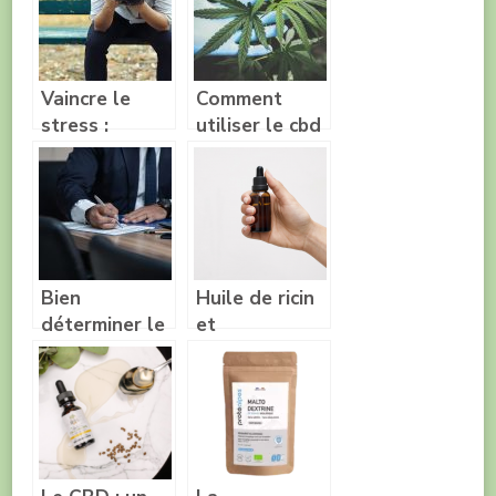
pour ne pas
avoir des
douleurs de
dent ?
Vaincre le
Comment
stress :
utiliser le cbd
quelles
pour lutter
astuces
contre le
stress et
l’anxiete ?
Bien
Huile de ricin
déterminer le
et
salaire brut et
accouchement,
net pour
les secrets
éviter le
dévoilés
stress
financier