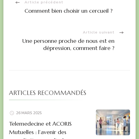
Navigation
Article précédent
soins
Comment bien choisir un cercueil ?
dentaires
d'article
personnalisés
Article suivant
Une personne proche de nous est en
dépression, comment faire ?
ARTICLES RECOMMANDÉS
26 MARS 2025
Telemedecine et ACORIS
Mutuelles : l’avenir des