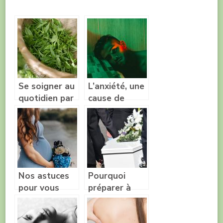
Se soigner au
L’anxiété, une
quotidien par
cause de
les végétaux
trouble
érectile
Nos astuces
Pourquoi
pour vous
préparer à
aider à vivre
l’avance ses
pleinement
funérailles ?